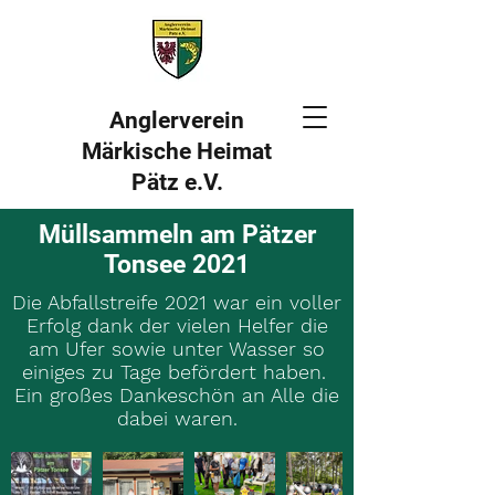
Anglerverein
Märkische Heimat
Pätz e.V.
Müllsammeln am Pätzer
Tonsee 2021
Die Abfallstreife 2021 war ein voller
Erfolg dank der vielen Helfer die
am Ufer sowie unter Wasser so
einiges zu Tage befördert haben.
Ein großes Dankeschön an Alle die
dabei waren.